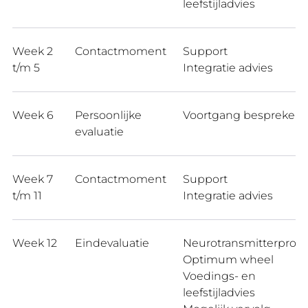
leefstijladvies
Week 2
Contactmoment
Support
t/m 5
Integratie advies
Week 6
Persoonlijke
Voortgang bespreken
evaluatie
Week 7
Contactmoment
Support
t/m 11
Integratie advies
Week 12
Eindevaluatie
Neurotransmitterprofie
Optimum wheel
Voedings- en
leefstijladvies